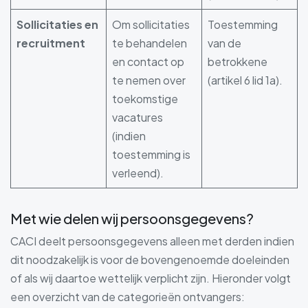
Sollicitaties en
Om sollicitaties
Toestemming
recruitment
te behandelen
van de
en contact op
betrokkene
te nemen over
(artikel 6 lid 1a).
toekomstige
vacatures
(indien
toestemming is
verleend).
Met wie delen wij persoonsgegevens?
CACI deelt persoonsgegevens alleen met derden indien
dit noodzakelijk is voor de bovengenoemde doeleinden
of als wij daartoe wettelijk verplicht zijn. Hieronder volgt
een overzicht van de categorieën ontvangers: