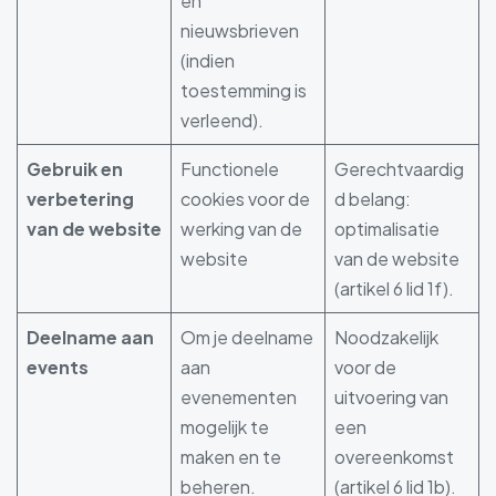
en
nieuwsbrieven
(indien
toestemming is
verleend).
Gebruik en
Functionele
Gerechtvaardig
verbetering
cookies voor de
d belang:
van de website
werking van de
optimalisatie
website
van de website
(artikel 6 lid 1f).
Deelname aan
Om je deelname
Noodzakelijk
events
aan
voor de
evenementen
uitvoering van
mogelijk te
een
maken en te
overeenkomst
beheren.
(artikel 6 lid 1b).