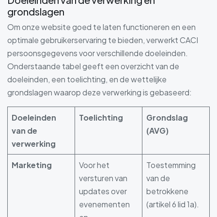
grondslagen
Om onze website goed te laten functioneren en een
optimale gebruikerservaring te bieden, verwerkt CACI
persoonsgegevens voor verschillende doeleinden.
Onderstaande tabel geeft een overzicht van de
doeleinden, een toelichting, en de wettelijke
grondslagen waarop deze verwerking is gebaseerd:
Doeleinden
Toelichting
Grondslag
van de
(AVG)
verwerking
Marketing
Voor het
Toestemming
versturen van
van de
updates over
betrokkene
evenementen
(artikel 6 lid 1a).