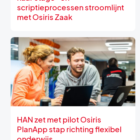
scriptieprocessen stroomlijnt
met Osiris Zaak
HAN zet met pilot Osiris
PlanApp stap richting flexibel
onderwijs