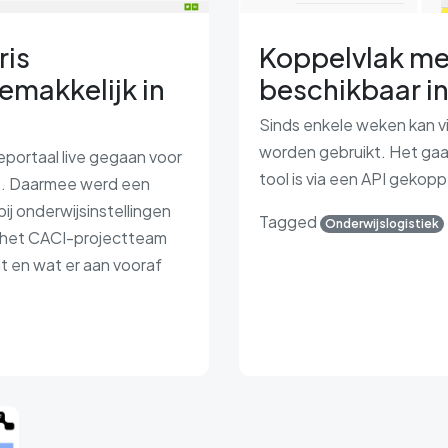
ris
Koppelvlak me
makkelijk in
beschikbaar in
l
Sinds enkele weken kan v
worden gebruikt. Het gaa
portaal live gegaan voor
tool is via een API gekop
IS. Daarmee werd een
ij onderwijsinstellingen
Tagged
Onderwijslogistiek
n het CACI-projectteam
dt en wat er aan vooraf