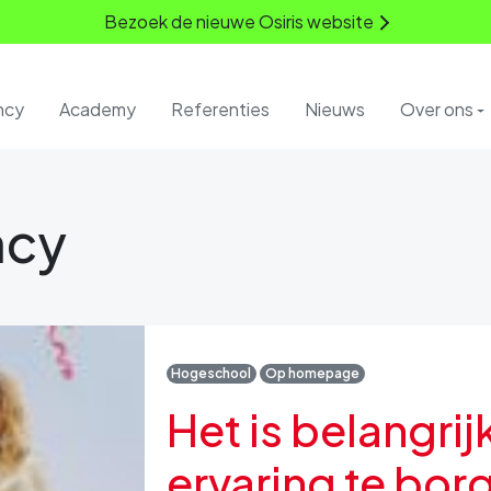
Bezoek de nieuwe Osiris website
ncy
Academy
Referenties
Nieuws
Over ons
ncy
Hogeschool
Op homepage
Het is belangri
ervaring te bor