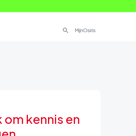
MijnOsiris
jk om kennis en
gen