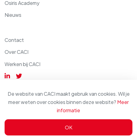
Osiris Academy
Nieuws
Contact
Over CACI
Werken bij CACI
De website van CACI maakt gebruik van cookies. Wil je
meer weten over cookies binnen deze website?
Meer
informatie
© 2026 - CACI
Cookiebeleid
Privacyverklaring
OK